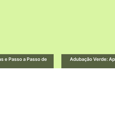
as e Passo a Passo de
Adubação Verde: Apre
Cultivo de Hortaliças
Cultivo de Frutas