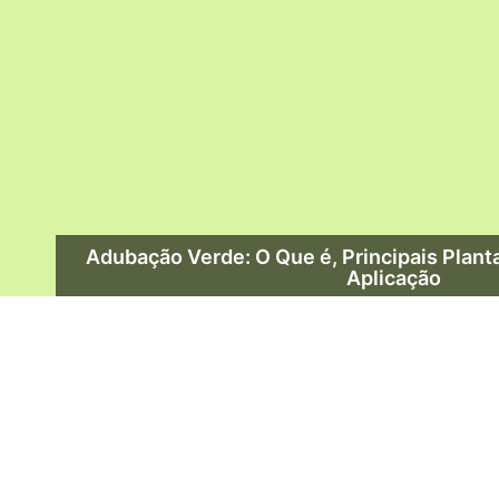
Adubação Verde: O Que é, Principais Plant
Aplicação
Leia Mais