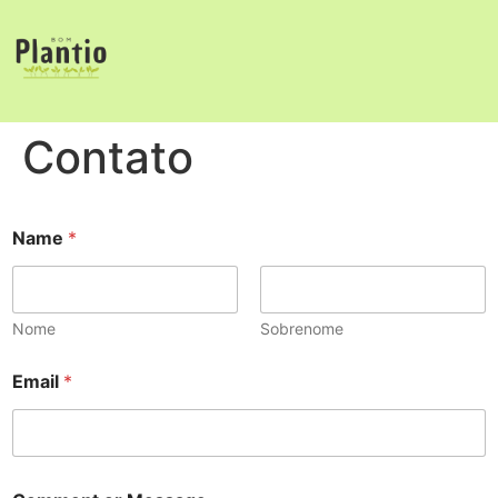
Contato
Name
*
Nome
Sobrenome
E
Email
*
m
a
i
l
N
a