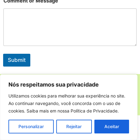
Comment or Message
m
e
N
a
m
e
Submit
Nós respeitamos sua privacidade
Utilizamos cookies para melhorar sua experiência no site.
Ao continuar navegando, você concorda com o uso de
Bom Plantio
cookies. Saiba mais em nossa Política de Privacidade.
© 2025
Personalizar
Rejeitar
Aceitar