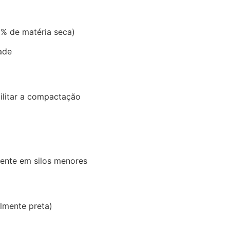
5% de matéria seca)
ade
cilitar a compactação
mente em silos menores
lmente preta)