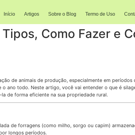
Início
Artigos
Sobre o Blog
Termo de Uso
Cont
 Tipos, Como Fazer e C
ação de animais de produção, especialmente em períodos de
 o ano todo. Neste artigo, você vai entender o que é silag
la de forma eficiente na sua propriedade rural.
olada de forragens (como milho, sorgo ou capim) armazena
por longos períodos.