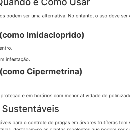
 Quando e Como Usar
icos podem ser uma alternativa. No entanto, o uso deve ser
 (como Imidacloprido)
entro.
m infestação.
 (como Cipermetrina)
proteção e em horários com menor atividade de polinizad
e Sustentáveis
ntáveis para o controle de pragas em árvores frutíferas tem
ativas, destacam-se as plantas repelentes que podem ser 