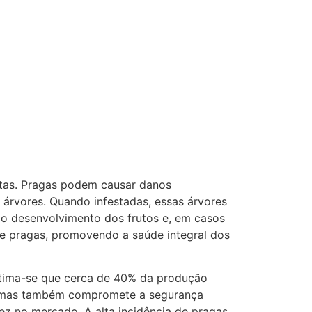
antas. Pragas podem causar danos
 árvores. Quando infestadas, essas árvores
o desenvolvimento dos frutos e, em casos
 de pragas, promovendo a saúde integral dos
stima-se que cerca de 40% da produção
es, mas também compromete a segurança
ez no mercado. A alta incidência de pragas,