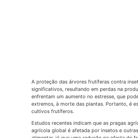
A proteção das árvores frutíferas contra ins
significativos, resultando em perdas na prod
enfrentam um aumento no estresse, que pode
extremos, à morte das plantas. Portanto, é e
cultivos frutíferos.
Estudos recentes indicam que as pragas agr
agrícola global é afetada por insetos e out
alimentar, já que uma redução na oferta de f