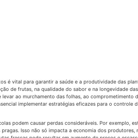
etos é vital para garantir a saúde e a produtividade das pl
ução de frutas, na qualidade do sabor e na longevidade das
 levar ao murchamento das folhas, ao comprometimento d
ssencial implementar estratégias eficazes para o controle
ícolas podem causar perdas consideráveis. Por exemplo, e
ras pragas. Isso não só impacta a economia dos produtor
rutas frescas pode resultar em aumento de preços e escass